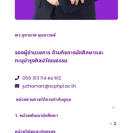
พว.จุฑามาศ ผุนลาวงษ์
รองผู้อำนวยการ ด้านกิจการนักศึกษาและ
ทะนุบำรุงศิลปวัฒนธรรม
055 313 114 ต่อ 612
juthamart@scphpl.ac.th
หน่วยงานภายใต้การกำกับดูแล
–
1. หน่วยพัฒนานักศึกษา
– 2.
หน่วยวินัยและปกครอง