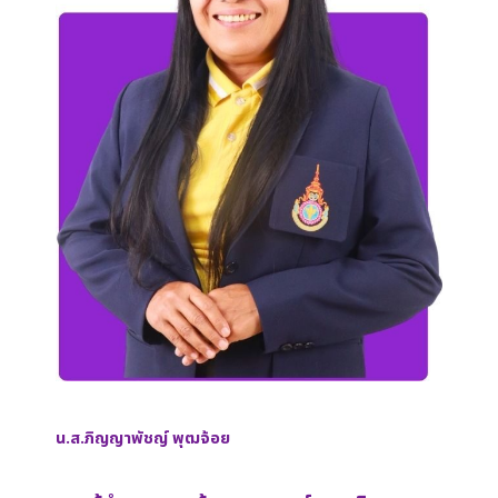
น.ส.ภิญญาพัชญ์ พุฒจ้อย