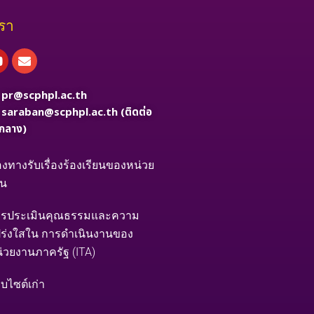
เรา
book
Youtube
Envelope
:
pr@scphpl.ac.th
:
saraban@scphpl.ac.th
(ติดต่อ
กลาง)
องทางรับเรื่องร้องเรียนของหน่วย
าน
รประเมินคุณธรรมและความ
ร่งใสใน การดำเนินงานของ
่วยงานภาครัฐ (ITA)
็บไซต์เก่า