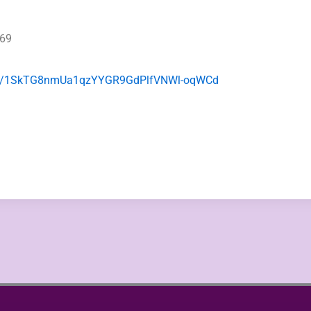
569
lders/1SkTG8nmUa1qzYYGR9GdPlfVNWl-oqWCd