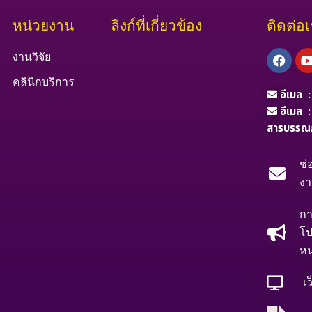
หน่วยงาน
ลิงก์ที่เกี่ยวข้อง
ติดต่อ
Face
งานวิจัย
คลินิกบริการ
อีเมล 
อีเมล 
สารบรรณ
ช่
ง
กา
โป
หน
เว