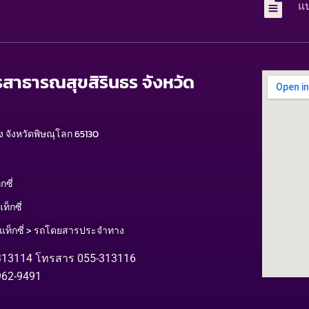
แ
รสาธารณสุขสิรินธร จังหวัด
ง จังหวัดพิษณุโลก 65130
ซี่
็กซี่
แท็กซี่ > รถโดยสารประจำทาง
313114 โทรสาร 055-313116​
962-9491