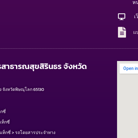
หน
เว
แ
รสาธารณสุขสิรินธร จังหวัด
ง จังหวัดพิษณุโลก 65130
ซี่
็กซี่
แท็กซี่ > รถโดยสารประจำทาง