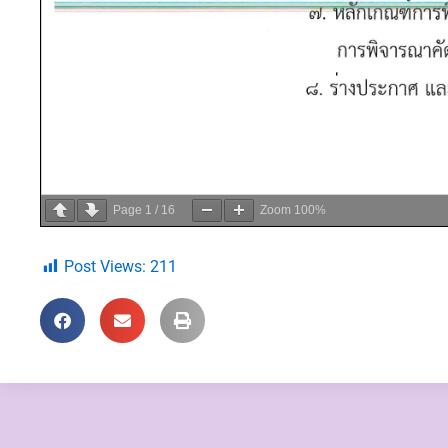
Page
1
/
16
Zoom
100%
Post Views:
211