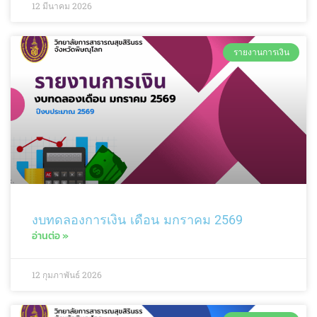
12 มีนาคม 2026
รายงานการเงิน
งบทดลองการเงิน เดือน มกราคม 2569
อ่านต่อ »
12 กุมภาพันธ์ 2026