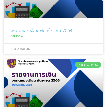
งบทดลองเดื่อน พฤศจิกายน 2568
อ่านต่อ »
15 ธันวาคม 2025
รายงานการเงิน